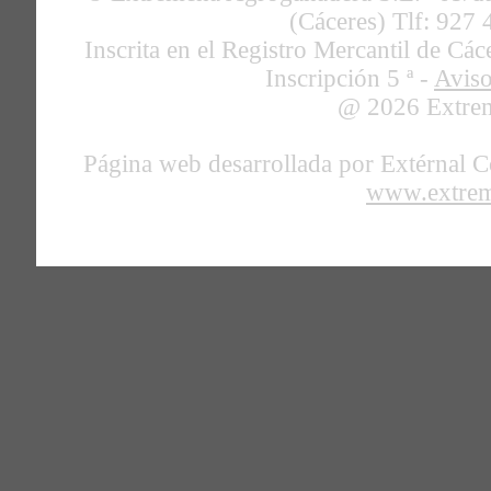
(Cáceres) Tlf: 927 
Inscrita en el Registro Mercantil de C
Inscripción 5 ª -
Avis
@ 2026 Extrem
Página web desarrollada por Extérnal C
www.extrem