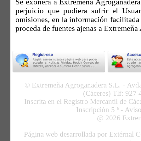
Se exonera a Extremeña Agroganadera, 
perjuicio que pudiera sufrir el Usua
omisiones, en la información facilitad
proceda de fuentes ajenas a Extremeña 
© Extremeña Agroganadera S.L. - Avda
(Cáceres) Tlf: 927 
Inscrita en el Registro Mercantil de C
Inscripción 5 ª -
Avis
@ 2026 Extrem
Página web desarrollada por Extérnal C