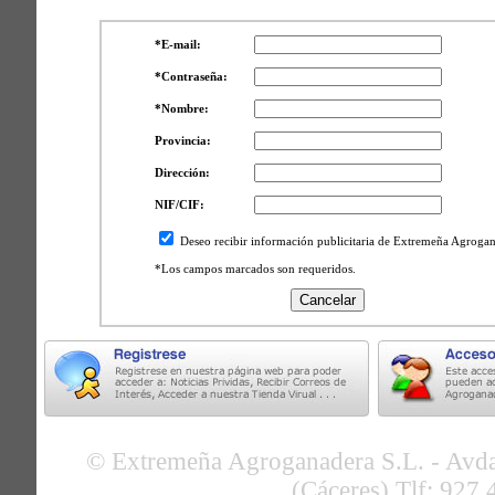
*E-mail:
*Contraseña:
*Nombre:
Provincia:
Dirección:
NIF/CIF:
Deseo recibir información publicitaria de Extremeña Agrogan
*Los campos marcados son requeridos.
© Extremeña Agroganadera S.L. - Avda
(Cáceres) Tlf: 927 