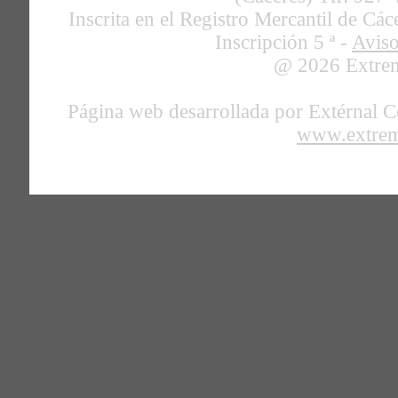
Inscrita en el Registro Mercantil de C
Inscripción 5 ª -
Avis
@ 2026 Extrem
Página web desarrollada por Extérnal C
www.extrem